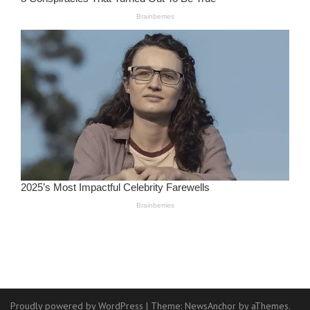
Proudly powered by WordPress
|
Theme:
NewsAnchor
by aThemes.