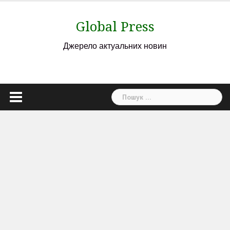
Skip
to
Global Press
content
Джерело актуальних новин
Пошук: