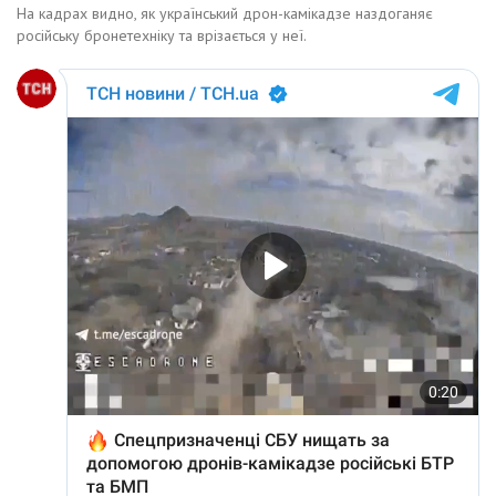
На кадрах видно, як український дрон-камікадзе наздоганяє
російську бронетехніку та врізається у неї.