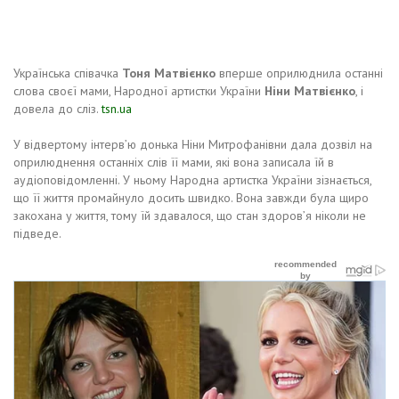
Українська співачка
Тоня Матвієнко
вперше оприлюднила останні
слова своєї мами, Народної артистки України
Ніни Матвієнко
, і
довела до сліз.
tsn.ua
У відвертому інтерв’ю донька Ніни Митрофанівни дала дозвіл на
оприлюднення останніх слів її мами, які вона записала їй в
аудіоповідомленні. У ньому Народна артистка України зізнається,
що її життя промайнуло досить швидко. Вона завжди була щиро
закохана у життя, тому їй здавалося, що стан здоров’я ніколи не
підведе.