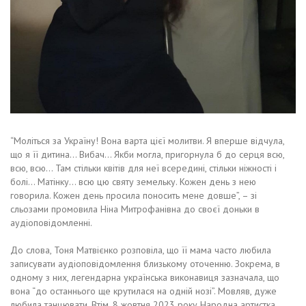
“Моліться за Україну! Вона варта цієї молитви. Я вперше відчула,
що я її дитина… Вибач… Якби могла, пригорнула б до серця всю,
всю, всю… Там стільки квітів для неї всередині, стільки ніжності і
болі… Матінку… всю цю святу земельку. Кожен день з нею
говорила. Кожен день просила поносить мене довше”, – зі
сльозами промовила Ніна Митрофанівна до своєї доньки в
аудіоповідомленні.
До слова, Тоня Матвієнко розповіла, що її мама часто любила
записувати аудіоповідомлення близькому оточенню. Зокрема, в
одному з них, легендарна українська виконавиця зазначала, що
вона “до останнього ще крутилася на одній нозі”. Мовляв, дуже
любила танцювати. Втім, 8 жовтня 2023 року Народна артистка