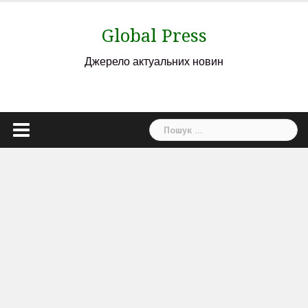
Skip
to
Global Press
content
Джерело актуальних новин
Пошук: