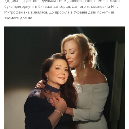
додала, що дійсно відчувала себе дитиною рідної землі й ладна
була пригорнути її близько до серця. До того ж талановита Ніна
Митрофанівна зізналася, що просила в України дати пожити їй
якомога довше.