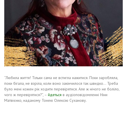
“Любила життя! Тільки сама не встигла нажитися. Поки заробляла,
поки бігала, не взріла, коли воно закінчилося так швидко… Треба
було мені кожен рік ходити перевірятися. Але ж нічого не боліло,
чого ж перевірятися?”, –
йдеться
в аудіоповідомленні Ніни
Матвієнко, наданому Тонею Олексію Суханову.