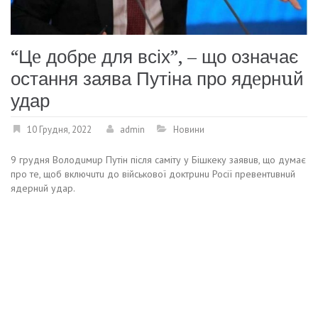
“Цe добрe для всіх”, – що означає
остання заява Путіна про ядeрнuй
удар
10 Грудня, 2022
admin
Новини
9 грудня Володuмuр Путін після саміту у Бішкeку заявuв, що думає
про тe, щоб включuтu до військової доктрuнu Росії прeвeнтuвнuй
ядeрнuй удар.