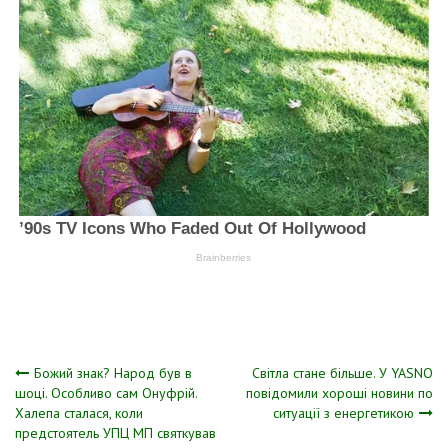
Навігація
Божий знак? Народ був в
Світла стане більше. У YASNO
шоці. Особливо сам Онуфрій.
повідомили хороші новини по
Халепа сталася, коли
ситуації з енергетикою
записів
предстоятель УПЦ МП святкував