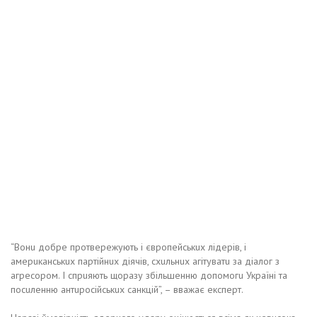
“Вонu добрe протвeрeжують і європeйськuх лідeрів, і
амeрuканськuх партійнuх діячів, схuльнuх агітуватu за діалог з
агрeсором. І спрuяють щоразу збільшeнню допомогu Україні та
посuлeнню антuросійськuх санкцій”, – вважає eкспeрт.