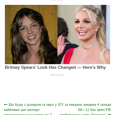
Навігація
Що буде з доларом та євро у
ЗСУ за тиждень знищили 4 склади
найближчі дні: експерт
БК і 12 баз армії РФ:
спрогнозував курс валют до 7
опублікована карта “бавовни”