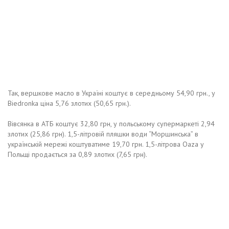
Так, вершкове масло в Україні коштує в середньому 54,90 грн., у
Biedronka ціна 5,76 злотих (50,65 грн.).
Вівсянка в АТБ коштує 32,80 грн, у польському супермаркеті 2,94
злотих (25,86 грн). 1,5-літровій пляшки води “Моршинська” в
українській мережі коштуватиме 19,70 грн. 1,5-літрова Oaza у
Польщі продається за 0,89 злотих (7,65 грн).