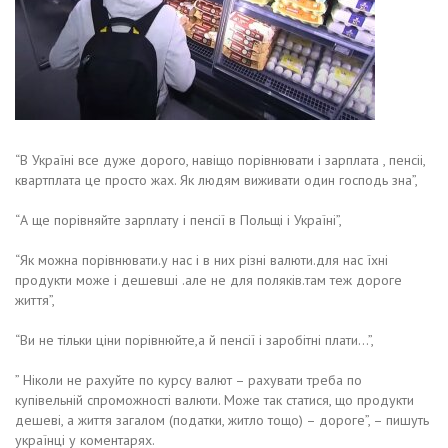
“В Україні все дуже дорого, навіщо порівнювати і зарплата , пенсіі,
квартплата це просто жах. Як людям виживати один господь зна”,
“А ще порівняйте зарплату і пенсії в Польщі і Україні”,
“Як можна порівнювати.у нас і в них різні валюти.для нас їхні
продукти може і дешевші .але не для поляків.там теж дороге
життя”,
“Ви не тільки ціни порівнюйте,а й пенсії і заробітні плати…”,
” Ніколи не рахуйте по курсу валют – рахувати треба по
купівельній спроможності валюти. Може так статися, що продукти
дешеві, а життя загалом (податки, житло тощо) – дороге”, – пишуть
українці у коментарях.