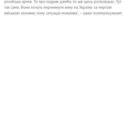
російська армія. То про підрив дамби, то ще щось розповідає. Тут
так само. Вони хочуть перекинути вину на Україну за чергові
військові злочини, тому ситуація можлива”, – каже політконсультант.