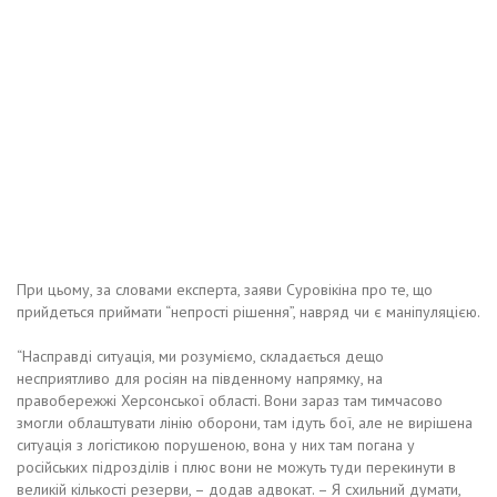
При цьому, за словами експерта, заяви Суровікіна про те, що
прийдеться приймати “непрості рішення”, навряд чи є маніпуляцією.
“Насправді ситуація, ми розуміємо, складається дещо
несприятливо для росіян на південному напрямку, на
правобережжі Херсонської області. Вони зараз там тимчасово
змогли облаштувати лінію оборони, там ідуть бої, але не вирішена
ситуація з логістикою порушеною, вона у них там погана у
російських підрозділів і плюс вони не можуть туди перекинути в
великій кількості резерви, – додав адвокат. – Я схильний думати,