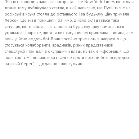
“Він все говорить навпаки, насправді The New York Times ще кілька
тижнів тому публікувало статтю, в якій написано, що Путін тисне на
російські війська стояли до останнього і за будь-яку ціну тримали
Херсон. Що ми в принципі і бачимо, дійсно складається така
ситуація, що ті війська, які є, вони за будь-яку ціну намагаються
утримати. Попри те, що для них ситуація несприятлива і погана, але
вони дійсно ведуть бої. Вони постійно тримають в напрузі. А що
стосується колаборантів, зрадників, різних представників
спецслужб і так далі в окупаційній владі, ну так, є інформація, що
вони свої сім’ї повивозили і самі не проти поїхати безпосередньо
на лівий берег”, – додав політконсультант.