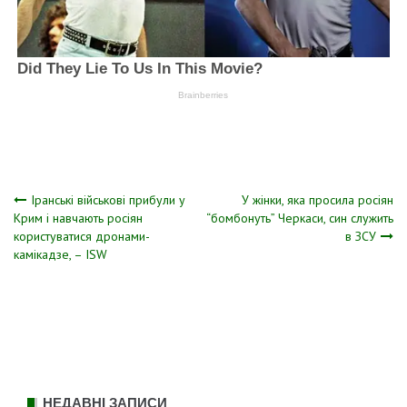
Навігація
Іранські військові прибули у
У жінки, яка просила росіян
Крим і навчають росіян
“бомбонуть” Черкаси, син служить
користуватися дронами-
в ЗСУ
записів
камікадзе, – ISW
НЕДАВНІ ЗАПИСИ