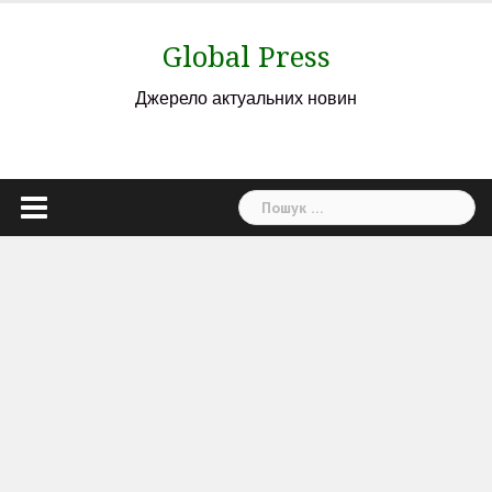
Skip
to
Global Press
content
Джерело актуальних новин
Пошук: