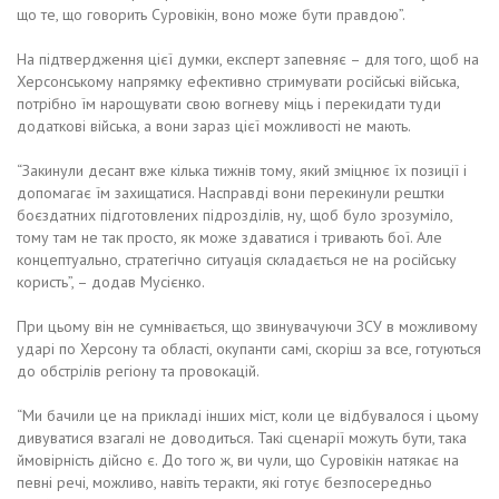
що те, що говорить Суровікін, воно може бути правдою”.
На підтвердження цієї думки, експерт запевняє – для того, щоб на
Херсонському напрямку ефективно стримувати російські війська,
потрібно їм нарощувати свою вогневу міць і перекидати туди
додаткові війська, а вони зараз цієї можливості не мають.
“Закинули десант вже кілька тижнів тому, який зміцнює їх позиції і
допомагає їм захищатися. Насправді вони перекинули рештки
боєздатних підготовлених підрозділів, ну, щоб було зрозуміло,
тому там не так просто, як може здаватися і тривають бої. Але
концептуально, стратегічно ситуація складається не на російську
користь”, – додав Мусієнко.
При цьому він не сумнівається, що звинувачуючи ЗСУ в можливому
ударі по Херсону та області, окупанти самі, скоріш за все, готуються
до обстрілів регіону та провокацій.
“Ми бачили це на прикладі інших міст, коли це відбувалося і цьому
дивуватися взагалі не доводиться. Такі сценарії можуть бути, така
ймовірність дійсно є. До того ж, ви чули, що Суровікін натякає на
певні речі, можливо, навіть теракти, які готує безпосередньо