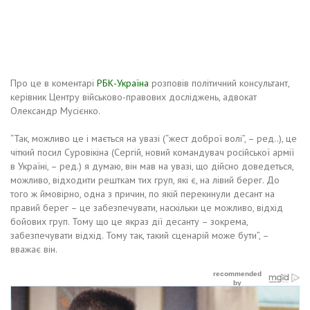
Про це в коментарі
РБК-Україна
розповів політичний консультант,
керівник Центру військово-правових досліджень, адвокат
Олександр Мусієнко.
“Так, можливо це і мається на увазі (“жест доброї волі”, – ред..), це
чіткий посил Суровікіна (Сергій, новий командувач російської армії
в Україні, – ред.) я думаю, він мав на увазі, що дійсно доведеться,
можливо, відходити решткам тих груп, які є, на лівий берег. До
того ж ймовірно, одна з причин, по якій перекинули десант на
правий берег – це забезпечувати, наскільки це можливо, відхід
бойових груп. Тому що це якраз дії десанту – зокрема,
забезпечувати відхід. Тому так, такий сценарій може бути”, –
вважає він.