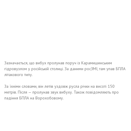
Зазначається, що вибух пролунав поруч із Карамишинським
гідровузлом у російській столиці. За даними росЗМІ, там упав БПЛА
літакового типу.
За їхніми словами, він летів уздовж русла річки на висоті 150
метрів. Після — пролунав звук вибуху. Також повідомляють про
падіння БПЛА на Ворохобовому.