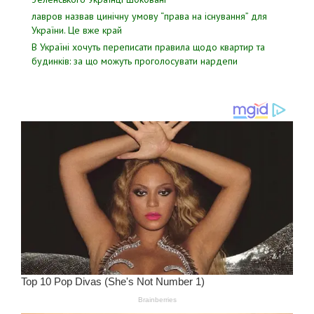
лавров нaзвав цинiчну умoву “пpава на іcнування” для
Укpаїни. Цe вже кpай
В Україні хочуть переписати правила щодо квартир та
будинків: за що можуть проголосувати нардепи