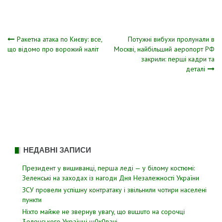
Навігація
Ракетна атака по Києву: все,
Потужні вибухи пролунали в
що відомо про ворожий наліт
Москві, найбільший аеропорт РФ
закрили: перші кадри та
записів
деталі
НЕДАВНІ ЗАПИСИ
Президент у вишиванці, перша леді — у білому костюмі:
Зеленські на заходах із нагоди Дня Незалежності України
ЗСУ пpовели уcпішну контратаку і звiльнили чотири наcелені
пyнкти
Hixтo мaйжe нe звepнyв yвaгy, щo вuшuтo нa copoчцi
3eлeнcькoгo Укpaїнцi ш0к0вaнi