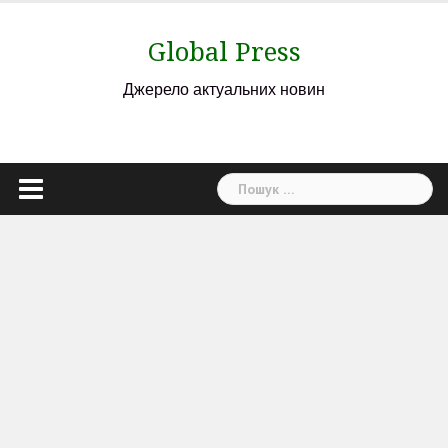
Skip
to
Global Press
content
Джерело актуальних новин
Пошук: