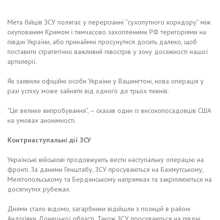
Мета бійців ЗСУ полягає у перерізанні “сухопутного коридору” між
окупованим Кримом і тимчасово захопленими РФ територіями на
півдні України, або принаймні просунутися досить далеко, щоб
поставити стратегічно важливий півострів у зону досяжності нашої
артилерії.
Як заявили офіційні особи України у Вашингтоні, нова операція у
разі успіху може зайняти від одного до трьох тижнів.
“Це велике випробування”, – сказав один із високопосадовців США
на умовах анонімності.
Контрнаступальні дії ЗСУ
Українські військові продовжують вести наступальну операцію на
фронті. За даними Генштабу, ЗСУ просуваються на Бахмутському,
Мелітопольському та Бердянському напрямках та закріплюються на
досягнутих рубежах.
Днями стало відомо, загарбники відійшли з позицій в районі
Андріївки Донецької області. Також ЗСУ просуваються на півдні,