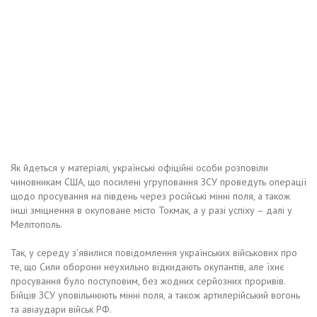
Як йдеться у матеріалі, українські офіційні особи розповіли
чиновникам США, що посилені угруповання ЗСУ проведуть операції
щодо просування на південь через російські мінні поля, а також
інші зміцнення в окуповане місто Токмак, а у разі успіху – далі у
Мелітополь.
Так, у середу з’явилися повідомлення українських військових про
те, що Сили оборони неухильно відкидають окупантів, але їхнє
просування було поступовим, без жодних серйозних проривів.
Бійців ЗСУ уповільнюють мінні поля, а також артилерійський вогонь
та авіаудари військ РФ.