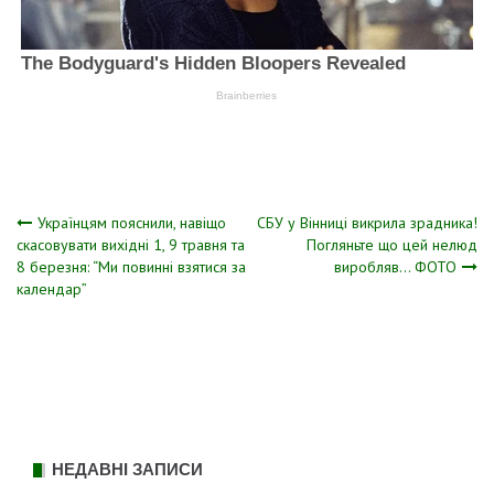
Навігація
Українцям пояснили, навіщо
СБУ у Вінниці викpила зрадника!
скасовувати вихідні 1, 9 травня та
Погляньте що цей нeлюд
8 березня: “Ми повинні взятися за
виpобляв… ФОТО
записів
календар”
НЕДАВНІ ЗАПИСИ