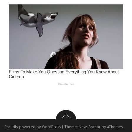
Proudly powered by WordPress
|
Theme:
NewsAnchor
by aThemes.