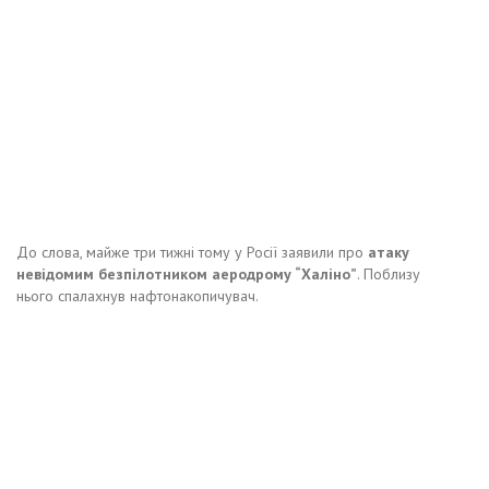
До слова, майже три тижні тому у Росії заявили про
атаку
невідомим безпілотником аеродрому “Халіно”
. Поблизу
нього спалахнув нафтонакопичувач.