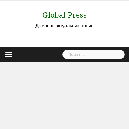
Skip
to
Global Press
content
Джерело актуальних новин
Пошук: