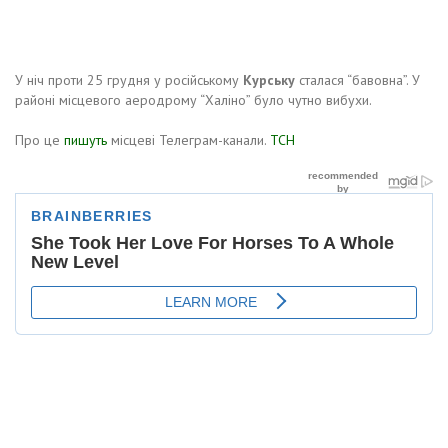
У ніч проти 25 грудня у російському
Курську
сталася “бавовна”. У
районі місцевого аеродрому “Халіно” було чутно вибухи.
Про це
пишуть
місцеві Телеграм-канали.
ТСН