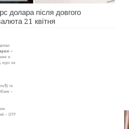
рс долара після довгого
валюта 21 квітня
я дещо
аразі –
яні зі
, курс на
н/$) та
тБанк –
или
ий – OTP