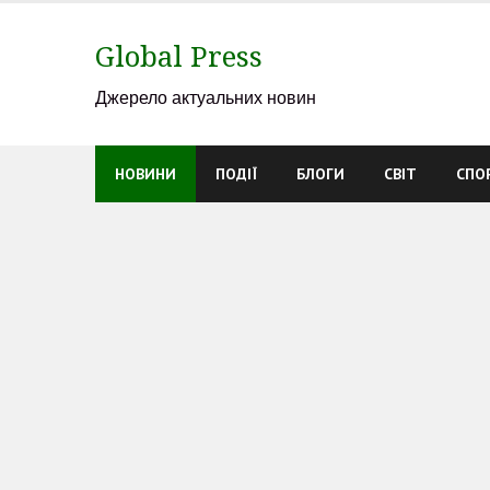
Skip
to
Global Press
content
Джерело актуальних новин
НОВИНИ
ПОДІЇ
БЛОГИ
СВІТ
СПО