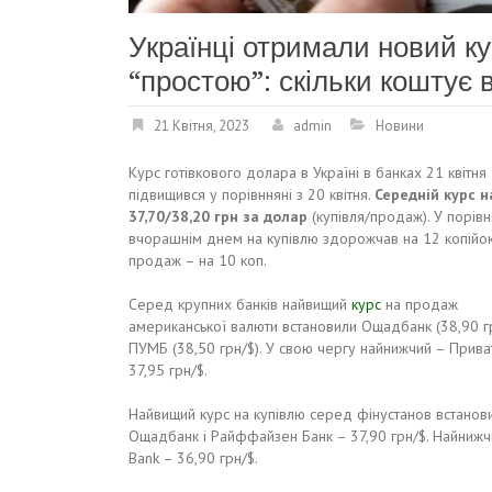
Українці отримали новий ку
“простою”: скільки коштує 
21 Квітня, 2023
admin
Новини
Курс готівкового долара в Україні в банках 21 квітн
підвищився у порівнняні з 20 квітня.
Середній курс н
37,70/38,20 грн за долар
(купівля/продаж). У порівнн
вчорашнім днем на купівлю здорожчав на 12 копійок
продаж – на 10 коп.
Серед крупних банків найвищий
курс
на продаж
американської валюти встановили Ощадбанк (38,90 гр
ПУМБ (38,50 грн/$). У свою чергу найнижчий – Прива
37,95 грн/$.
Найвищий курс на купівлю серед фінустанов встанов
Ощадбанк і Райффайзен Банк – 37,90 грн/$. Найнижч
Bank – 36,90 грн/$.