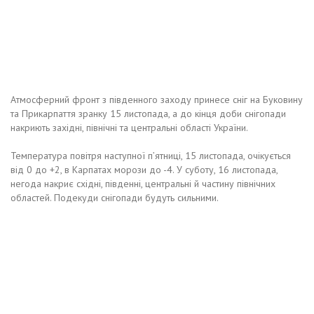
Атмосферний фронт з південного заходу принесе сніг на Буковину
та Прикарпаття зранку 15 листопада, а до кінця доби снігопади
накриють західні, північні та центральні області України.
Температура повітря наступної п’ятниці, 15 листопада, очікується
від 0 до +2, в Карпатах морози до -4. У суботу, 16 листопада,
негода накриє східні, південні, центральні й частину північних
областей. Подекуди снігопади будуть сильними.