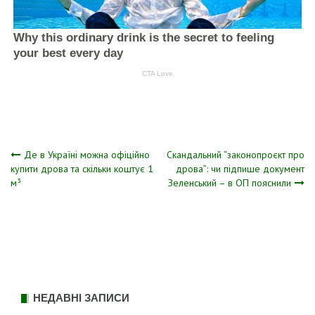
Навігація
Де в Україні можна офіційно
Скандальний “законопроєкт про
купити дрова та скільки коштує 1
дрова”: чи підпише документ
м³
Зеленський – в ОП пояснили
записів
НЕДАВНІ ЗАПИСИ