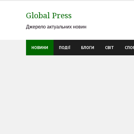
Skip
to
Global Press
content
Джерело актуальних новин
НОВИНИ
ПОДІЇ
БЛОГИ
СВІТ
СПО