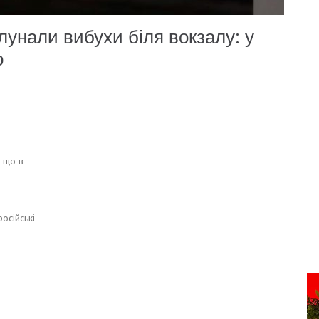
лунали вибухи біля вокзалу: у
о
 що в
осійські