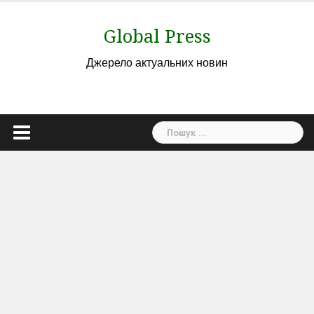
Skip
to
Global Press
content
Джерело актуальних новин
Пошук: