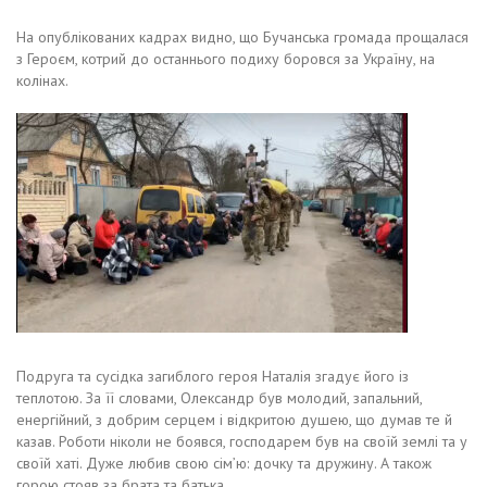
На опублікованих кадрах видно, що Бучанська громада прощалася
з Героєм, котрий до останнього подиху боровся за Україну, на
колінах.
Подруга та сусідка загиблого героя Наталія згадує його із
теплотою. За її словами, Олександр був молодий, запальний,
енергійний, з добрим серцем і відкритою душею, що думав те й
казав. Роботи ніколи не боявся, господарем був на своїй землі та у
своїй хаті. Дуже любив свою сім’ю: дочку та дружину. А також
горою стояв за брата та батька.