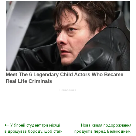
Навігація
У Японії студент три місяці
Нова хвиля подорожчання
відрощував бороду, щоб стати
продуктів перед Великоднем,