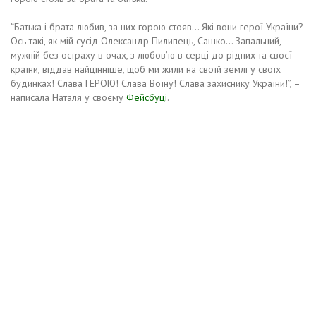
“Батька і брата любив, за них горою стояв… Які вони герої України?
Ось такі, як мій сусід Олександр Пилипець, Сашко… Запальний,
мужній без остраху в очах, з любов’ю в серці до рідних та своєї
країни, віддав найцінніше, щоб ми жили на своїй землі у своїх
будинках! Слава ГЕРОЮ! Слава Воїну! Слава захиснику України!”, –
написала Наталя у своєму
Фейсбуці
.