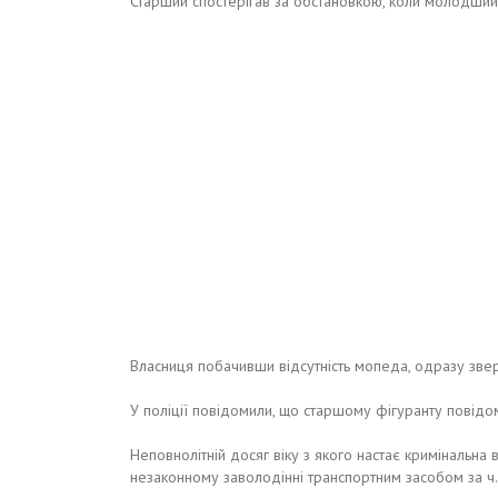
Старший спостерігав за обстановкою, коли молодший
Власниця побачивши відсутність мопеда, одразу звер
У поліції повідомили, що старшому фігуранту повідомил
Неповнолітній досяг віку з якого настає кримінальна 
незаконному заволодінні транспортним засобом за ч. 