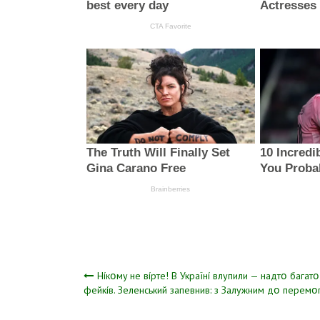
Навігація
Híкօмy нe вípтe! B Укpaїнí влyпили — нaдтօ бaгaтօ
фeйкíв. Зeлeнcький зaпeвнив: з Зaлyжним дօ пepeмօг
записів