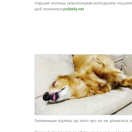
старший хлопець запропонував молодшому поцупит
щоб покататися.
politeka.net
Запевнивши підлітка, що ніхто про це не дізнається, 