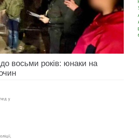
до восьми років: юнаки на
очин
опед у
ліції,