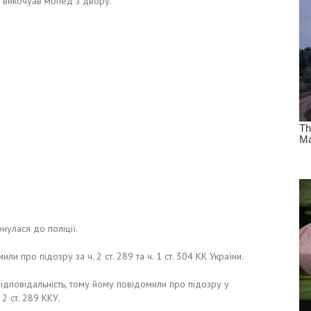
 викочуав мопед з двору.
нулася до поліції.
и про підозру за ч. 2 ст. 289 та ч. 1 ст. 304 КК України.
відповідальність, тому йому повідомили про підозру у
2 ст. 289 ККУ.