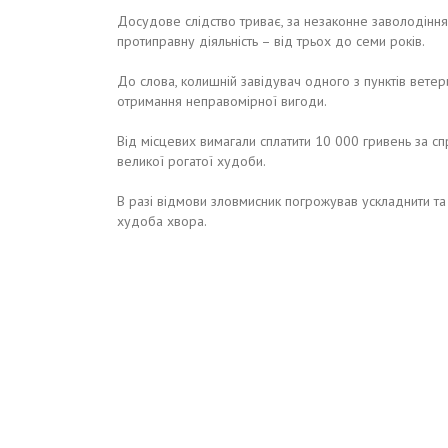
Досудове слідство триває, за незаконне заволодіння 
протиправну діяльність – від трьох до семи років.
До слова, колишній завідувач одного з пунктів вете
отримання неправомірної вигоди.
Від місцевих вимагали сплатити 10 000 гривень за с
великої рогатої худоби.
В разі відмови зловмисник погрожував ускладнити та 
худоба хвора.