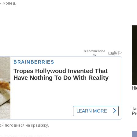
и мопед,
той погодився на крадіжку.