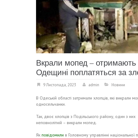
Вкрали мопед – отримають 
Одещині поплатяться за зл
9 Листопада, 2023
admin
Новини
В Одеській області затримали хлопців, які викрали м
односельчанки.
Так, двоє хлопців з Подільського району, один з них
неповнолітній – викрали мопед.
Як
повідомили
в Головному управлінні національної по