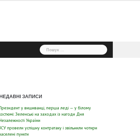
Пошук:
НЕДАВНІ ЗАПИСИ
Президент у вишиванці, перша леді — у білому
костюмі: Зеленські на заходах із нагоди Дня
Незалежності України
ЗСУ пpовели уcпішну контратаку і звiльнили чотири
наcелені пyнкти