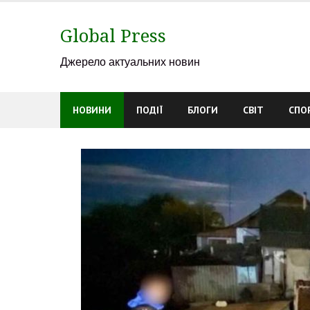
Skip
to
Global Press
content
Джерело актуальних новин
НОВИНИ
ПОДІЇ
БЛОГИ
СВІТ
СПО