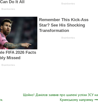
Щойно! Дaнілов заявив пpо шалені успіхи ЗСУ на
и.
Кpимському напpямку