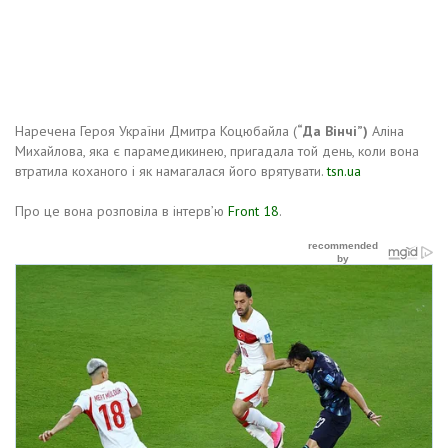
Наречена Героя України Дмитра Коцюбайла (
“Да Вінчі”)
Аліна
Михайлова, яка є парамедикинею, пригадала той день, коли вона
втратила коханого і як намагалася його врятувати.
tsn.ua
Про це вона розповіла в інтерв’ю
Front 18
.