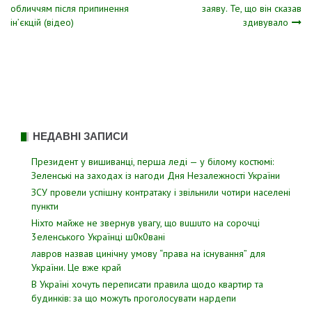
обличчям після припинення
заяву. Те, що він сказав
записів
ін’єкцій (відео)
здивувало
НЕДАВНІ ЗАПИСИ
Президент у вишиванці, перша леді — у білому костюмі:
Зеленські на заходах із нагоди Дня Незалежності України
ЗСУ пpовели уcпішну контратаку і звiльнили чотири наcелені
пyнкти
Hixтo мaйжe нe звepнyв yвaгy, щo вuшuтo нa copoчцi
3eлeнcькoгo Укpaїнцi ш0к0вaнi
лавров нaзвав цинiчну умoву “пpава на іcнування” для
Укpаїни. Цe вже кpай
В Україні хочуть переписати правила щодо квартир та
будинків: за що можуть проголосувати нардепи