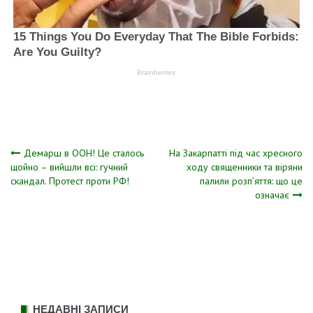
Навігація
Демарш в ООН! Це сталось
На Закарпатті під час хресного
щойно – вийшли всі: гучний
ходу священники та віряни
скандал. Протест проти РФ!
палили розп’яття: що це
записів
означає
НЕДАВНІ ЗАПИСИ