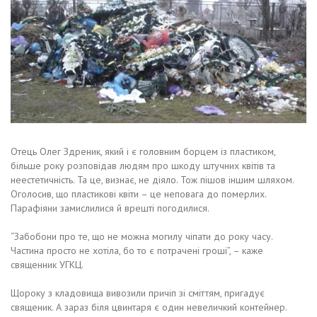
Отець Олег Здреник, який і є головним борцем із пластиком,
більше року розповідав людям про шкоду штучних квітів та
неестетичність. Та це, визнає, не діяло. Тож пішов іншим шляхом.
Оголосив, що пластикові квіти – це неповага до померлих.
Парафіяни замислилися й врешті погодилися.
“Забобони про те, що не можна могилу чіпати до року часу.
Частина просто не хотіла, бо то є потрачені гроші”, – каже
священник УГКЦ.
Щороку з кладовища вивозили причіп зі сміттям, пригадує
священик. А зараз біля цвинтаря є один невеличкий контейнер.