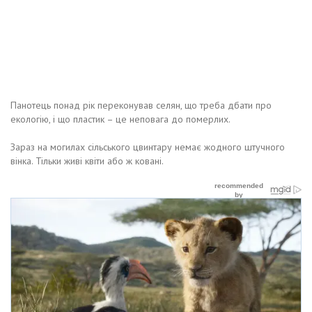
Панотець понад рік переконував селян, що треба дбати про
екологію, і що пластик – це неповага до померлих.
Зараз на могилах сільського цвинтару немає жодного штучного
вінка. Тільки живі квіти або ж ковані.