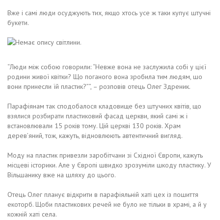
Вже і самі люди осуджують тих, якщо хтось усе ж таки купує штучні
букети.
“Люди між собою говорили: “Невже вона не заслужила собі у цієї
родини живої квітки? Що поганого вона зробила тим людям, шо
вони принесли їй пластик?””, – розповів отець Олег Здреник.
Парафіянам так сподобалося кладовище без штучних квітів, що
взялися розбирати пластиковий фасад церкви, який самі ж і
встановлювали 15 років тому. Цій церкві 130 років. Храм
дерев’яний, тож, кажуть, відновлюють автентичний вигляд.
Моду на пластик привезли заробітчани зі Східної Європи, кажуть
місцеві історики. Але у Європі швидко зрозуміли шкоду пластику. У
Вільшанику вже на шляху до цього.
Отець Олег планує відкрити в парафіяльній хаті цех із пошиття
екоторб. Щоби пластикових речей не було не тільки в храмі, а й у
кожній хаті села.