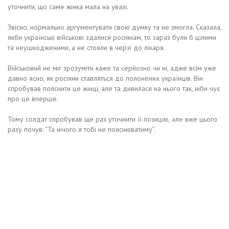
уточнити, що саме жінка мала на увазі.
Звісно, ​​нормально аргументувати свою думку та не змогла. Сказала,
якби українські військові здалися росіянам, то зараз були б цілими
та неушкодженими, а не стояли в черзі до лікаря.
Військовий не міг зрозуміти каже та серйозно чи ні, адже всім уже
давно ясно, як росіяни ставляться до полонених українців. Він
спробував пояснити це жінці, але та дивилася на нього так, ніби чує
про це вперше.
Тому солдат спробував ще раз уточнити її позицію, але вже цього
разу почув: “Та нічого я тобі не пояснюватиму”.