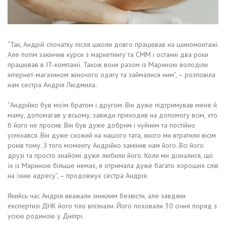
“Так, Андрій спочатку після школи довго працював на шиномонтажі.
Але потім закінчив курси з маркетингу та СММ і останні два роки
працював в IT-компанії. Також вони разом із Мариною володіли
інтернет-магазином жіночого одягу та займалися ним”, – розповіла
нам сестра Андрія Людмила.
“Андрійко був моїм братом і другом. Він дуже підтримував мене й
маму, допомагав у всьому, завжди приходив на допомогу всім, хто
б його не просив. Він був дуже добрим і чуйним та постійно
усміхався. Він дуже схожий на нашого тата, якого ми втратили вісім
років тому. З того моменту Андрійко замінив нам його. Всі його
друзі та просто знайомі дуже любили його. Коли ми дізналися, що
їх із Мариною більше немає, я отримала дуже багато хороших слів
на їхню адресу”, – продовжує сестра Андрія.
Якийсь час Андрія вважали зниклим безвісти, але завдяки
експертизі ДНК його тіло впізнали. Його поховали 30 січня поряд з
усією родиною у Дніпрі.