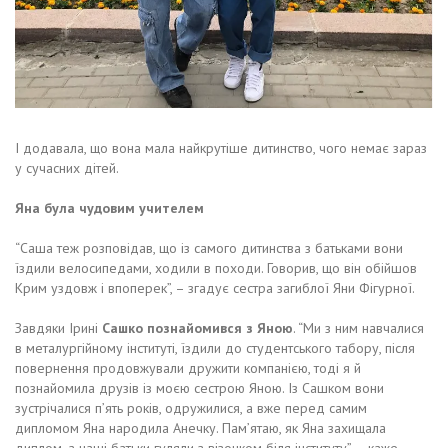
І додавала, що вона мала найкрутіше дитинство, чого немає зараз
у сучасних дітей.
Яна була чудовим учителем
“Саша теж розповідав, що із самого дитинства з батьками вони
їздили велосипедами, ходили в походи. Говорив, що він обійшов
Крим уздовж і впоперек”, – згадує сестра загиблої Яни Фігурної.
Завдяки Ірині
Сашко познайомився з Яною
. “Ми з ним навчалися
в металургійному інституті, їздили до студентського табору, після
повернення продовжували дружити компанією, тоді я й
познайомила друзів із моєю сестрою Яною. Із Сашком вони
зустрічалися п’ять років, одружилися, а вже перед самим
дипломом Яна народила Анечку. Пам’ятаю, як Яна захищала
диплом, а наші батьки гуляли з візочком біля інституту”, – каже