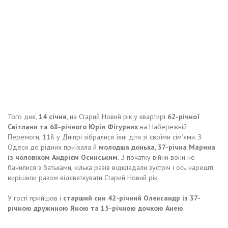
Того дня,
14 січня
, на Старий Новий рік у квартирі
62-річної
Світлани та 68-річного Юрія Фігурних
на Набережній
Перемоги, 118 у Дніпрі зібралися їхні діти зі своїми сім’ями. З
Одеси до рідних приїхала й
молодша донька, 37-річна Марина
із чоловіком Андрієм Осинським.
З початку війни вони не
бачилися з батьками, кілька разів відкладали зустріч і ось нарешті
вирішили разом відсвяткувати Старий Новий рік.
У гості прийшов і
старший син 42-річний Олександр із 37-
річною дружиною Яною та 15-річною дочкою Анею
.