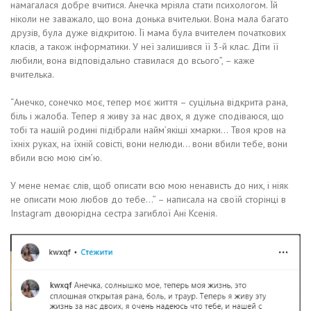
намагалася добре вчитися. Анечка мріяла стати психологом. Їй
ніколи не заважало, що вона донька вчительки. Вона мала багато
друзів, була дуже відкритою. Її мама була вчителем початкових
класів, а також інформатики. У неї залишився її 3-й клас. Діти її
любили, вона відповідально ставилася до всього”, – каже
вчителька.
“Анечко, сонечко моє, тепер моє життя – суцільна відкрита рана,
біль і жалоба. Тепер я живу за нас двох, я дуже сподіваюся, що
тобі та нашій родині підібрали найм’якіші хмарки… Твоя кров на
їхніх руках, на їхній совісті, вони нелюди… вони вбили тебе, вони
вбили всю мою сім’ю.
У мене немає слів, щоб описати всю мою ненависть до них, і ніяк
не описати мою любов до тебе…” – написала на своїй сторінці в
Instagram двоюрідна сестра загиблої Ані Ксенія.