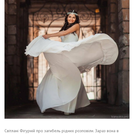
Світлані Фігурній про загибель рідних розповіли. Зараз вона в