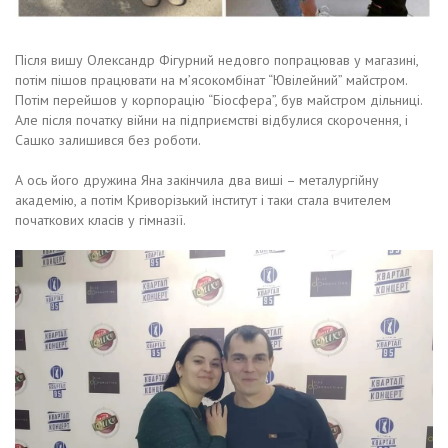
Після вишу Олександр Фігурний недовго попрацював у магазині,
потім пішов працювати на м’ясокомбінат “Ювілейний” майстром.
Потім перейшов у корпорацію “Біосфера”, був майстром дільниці.
Але після початку війни на підприємстві відбулися скорочення, і
Сашко залишився без роботи.
А ось його дружина Яна закінчила два виші – металургійну
академію, а потім Криворізький інститут і таки стала вчителем
початкових класів у гімназії.