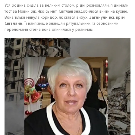
Уся родина сиділа за великим столом, рідні розмовляли, піднімали
тост за Новий рік. Якоїсь миті Світлані знадобилося вийти на кухню.
Вона тільки минула коридор, як стався вибух.
Загинули всі, крім
Світлани.
Її найпізніше знайшли рятувальники. Із серйозними
переломами стегна вона опинилася у реанімації.