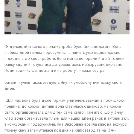
“Я думаю, їй із самого початку треба було йти в педагоги. Вона
любила дітей і вміла порозумітися з ними. Дуже відповідально
підходила до своєї роботи. Вона могла вечорами й до 5 години
ранку сидіти й готуватися до уроків, щось майструвати, вирізати.
Потім годинку-дві поспати й на роботу”, – каже сестра.
Батьки її учнів також згадують Яну як улюблену вчительку своїх
дітей.
“Для нас вона була дуже гарним учителем, завжди з посмішкою,
привітна, до кожної дитини вона ставилася однаково. На кожне
свято організовувала для дітей саме свято. Пам’ятаю, що у 3-му
класі вона організувала тільки для наших дітей ранок в актовій залі,
з конкурсами, подарунками. Яна Вікторівна возила клас на екскурсії.
Моєму сину запам’яталася поїздка на хлібозавод та на “34-й