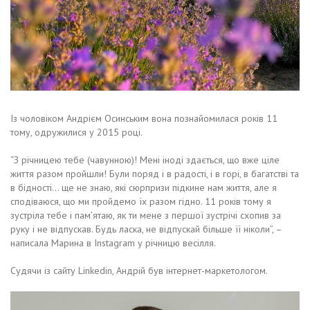
Із чоловіком Андрієм Осинським вона познайомилася років 11
тому, одружилися у 2015 році.
“З річницею тебе (чавунною)! Мені іноді здається, що вже ціле
життя разом пройшли! Були поряд і в радості, і в горі, в багатстві та
в бідності… ще не знаю, які сюрпризи підкине нам життя, але я
сподіваюся, що ми пройдемо їх разом гідно. 11 років тому я
зустріла тебе і пам’ятаю, як ти мене з першої зустрічі схопив за
руку і не відпускав. Будь ласка, не відпускай більше її ніколи”, –
написала Марина в Instagram у річницю весілля.
Судячи із сайту Linkedin, Андрій був інтернет-маркетологом.