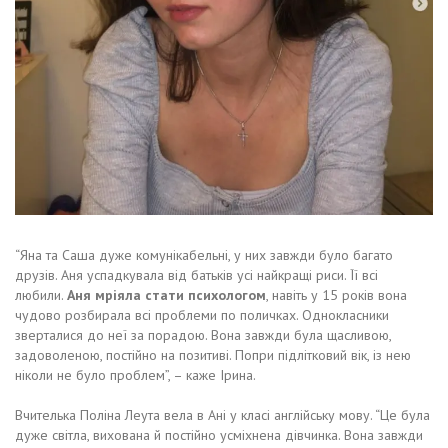
“Яна та Саша дуже комунікабельні, у них завжди було багато
друзів. Аня успадкувала від батьків усі найкращі риси. Її всі
любили.
Аня мріяла стати психологом
, навіть у 15 років вона
чудово розбирала всі проблеми по поличках. Однокласники
зверталися до неї за порадою. Вона завжди була щасливою,
задоволеною, постійно на позитиві. Попри підлітковий вік, із нею
ніколи не було проблем”, – каже Ірина.
Вчителька Поліна Леута вела в Ані у класі англійську мову. “Це була
дуже світла, вихована й постійно усміхнена дівчинка. Вона завжди