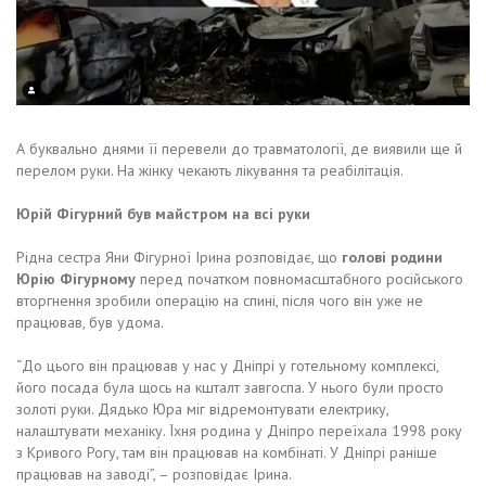
А буквально днями її перевели до травматології, де виявили ще й
перелом руки. На жінку чекають лікування та реабілітація.
Юрій Фігурний був майстром на всі руки
Рідна сестра Яни Фігурної Ірина розповідає, що
голові родини
Юрію Фігурному
перед початком повномасштабного російського
вторгнення зробили операцію на спині, після чого він уже не
працював, був удома.
“До цього він працював у нас у Дніпрі у готельному комплексі,
його посада була щось на кшталт завгоспа. У нього були просто
золоті руки. Дядько Юра міг відремонтувати електрику,
налаштувати механіку. Їхня родина у Дніпро переїхала 1998 року
з Кривого Рогу, там він працював на комбінаті. У Дніпрі раніше
працював на заводі”, – розповідає Ірина.