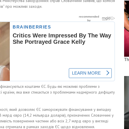
 Міністерства закордонних справ Словаччини заявив, що комісія
ів” про можливі заходи.
 фінансуються коштами ЄС. Будь-які можливі проблеми з
ї країни, яка вже стикається з проблемами надмірного дефіциту
ності, який дозволяє ЄС заморожувати фінансування у випадку
,8 млрд євро (14,2 мільярда доларів), призначених Словаччині у
ивість повернення частини або всіх 2,7 млрд євро у вигляді
чина отримала в рамках заходів ЄС щодо відновлення.