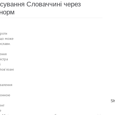
сування Словаччині через
 норм
проти
 що може
ислави.
шення
істра
ї
пов’язані
хвалення
тронною
ент
е