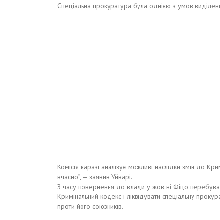
Спеціальна прокуратура була однією з умов виділенн
Комісія наразі аналізує можливі наслідки змін до Кр
вчасно”, — заявив Уйварі.
З часу повернення до влади у жовтні Фіцо перебув
Кримінальний кодекс і ліквідувати спеціальну проку
проти його союзників.