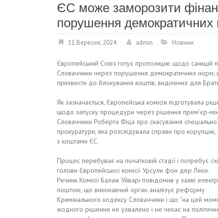
ЄС може заморозити фінан
порушення демократичних
11 Вересня, 2024
admin
Новини
Європейський Союз готує пропозицію щодо санкцій 
Словаччини через порушення демократичних норм,
призвести до блокування коштів, виділених для Брат
Як зазначається, Європейська комісія підготувала рі
щодо запуску процедури через рішення прем’єр-мін
Словаччини Роберта Фіца про скасування спеціально
прокуратури, яка розслідувала справи про корупцію, 
з коштами ЄС.
Процес перебуває на початковій стадії і потребує с
голови Європейської комісії Урсули фон дер Ляєн.
Речник Комісії Балаж Уйварі повідомив у заяві елек
поштою, що виконавчий орган аналізує реформу
Кримінального кодексу Словаччини і що “на цей мом
жодного рішення не ухвалено і не чекає на політичн