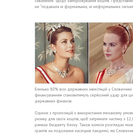
схвалення” щодо заморожування коштів. Представник
не “подавала ні формальних, ні неформальних сигнал
Близько 80% всіх державних інвестицій у Словаччині
фінансуванням становитимуть серйозний удар для ціє
державних фінансів.
Однією з пропозицій є використання механізму умов
ризику для своїх коштів, щоб затримати частину з 12
рамках бюджету блоку. Також комісія розглядає можл
грантів на подолання наслідків пандемії, які Словач