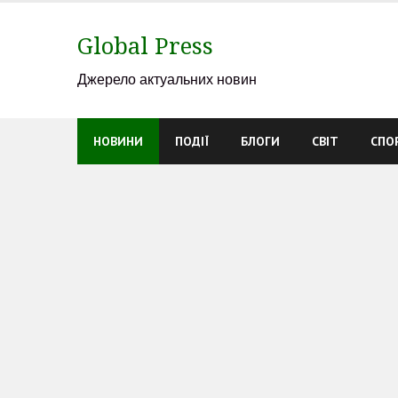
Skip
to
Global Press
content
Джерело актуальних новин
НОВИНИ
ПОДІЇ
БЛОГИ
СВІТ
СПО