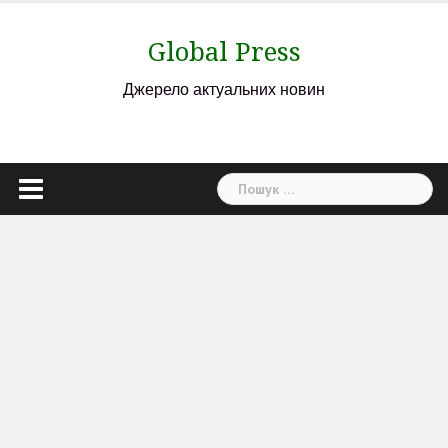
Skip
to
Global Press
content
Джерело актуальних новин
Пошук: