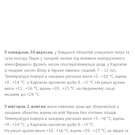
У понеділок, 30 вересня,
у більшості областей очікується тепла та
суха погода. Лише у західній частині під впливом малорухомого
атмосферного фронту часом спостерігатимуться дощі, у Карпатах
із мокрим снігом. Вітер в Україні північно-східний, 7 – 12 м/с.
Температура повітря в західних регіонах вночі +5…+10 °С, вдень
+9…+14 °С; у Карпатах протягом доби 0…+5 °С. На решті країни
вночі +11…+16 °С, вдень +20…+25 °С, на південному сході
місцями до +28 °С.
У вівторок, 1 жовтня
, вночі невеликі дощі ще збережуться у
західних областях, вдень по всій Україні без істотних опадів.
Температура повітря в західних регіонах вночі +3…+8 °С, вдень
+9…+14 °С; у Карпатах протягом доби 0…+5 °С.
На решті країни вночі +10…+16 °С, вдень +20…+25 °С, на півдні та