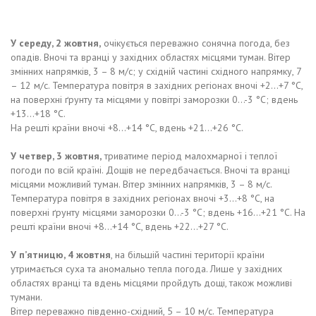
У середу, 2 жовтня,
очікується переважно сонячна погода, без
опадів. Вночі та вранці у західних областях місцями туман. Вітер
змінних напрямків, 3 – 8 м/с; у східній частині східного напрямку, 7
– 12 м/с. Температура повітря в західних регіонах вночі +2…+7 °С,
на поверхні ґрунту та місцями у повітрі заморозки 0…-3 °С; вдень
+13…+18 °С.
На решті країни вночі +8…+14 °С, вдень +21…+26 °С.
У четвер, 3 жовтня,
триватиме період малохмарної і теплої
погоди по всій країні. Дощів не передбачається. Вночі та вранці
місцями можливий туман. Вітер змінних напрямків, 3 – 8 м/с.
Температура повітря в західних регіонах вночі +3…+8 °С, на
поверхні ґрунту місцями заморозки 0…-3 °С; вдень +16…+21 °С. На
решті країни вночі +8…+14 °С, вдень +22…+27 °С.
У п’ятницю, 4 жовтня
, на більшій частині території країни
утримається суха та аномально тепла погода. Лише у західних
областях вранці та вдень місцями пройдуть дощі, також можливі
тумани.
Вітер переважно південно-східний, 5 – 10 м/с. Температура