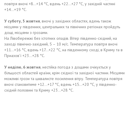
повітря вночі +8…+14 °С, вдень +22…+27 °С, у західній частині
+14…+19 °С.
У суботу, 5 жовтня
, вночі у західних областях, вдень також
місцями у південних, центральних та північних регіонах пройдуть
дощі, місцями з грозами.
На Лівобережжі без істотних опадів. Вітер південно-східний, на
заході північно-західний, 5 – 10 м/с. Температура повітря вночі
+11…+16 °С, вдень +17…+22 °С, на південному сході, в Криму та в
Приазов’ї +23…+28 °С.
У неділю, 6 жовтня
, нестійка погода з дощами очікується у
більшості областей країни, крім східної та західної частини. Місцями
можливі грози та шквалисте посилення вітру. Температура повітря
вночі становитиме +12…+17 °С, вдень +15…+20 °С, у південно-
східній половині та Криму +23…+28 °С.