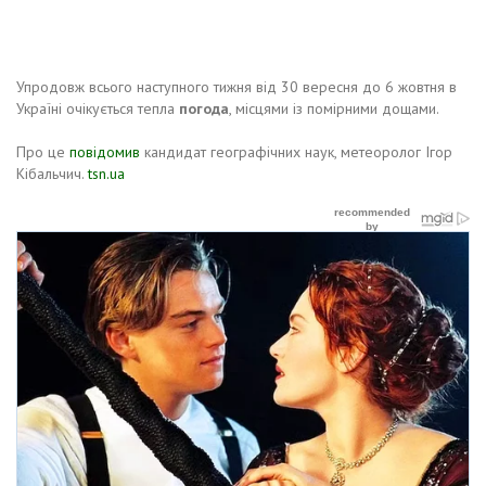
Упродовж всього наступного тижня від 30 вересня до 6 жовтня в
Україні очікується тепла
погода
, місцями із помірними дощами.
Про це
повідомив
кандидат географічних наук, метеоролог Ігор
Кібальчич.
tsn.ua