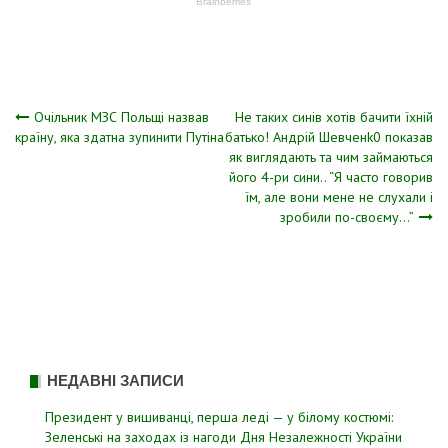
Навігація
Очільник МЗС Польщі назвав
Не таких синів хотів бачити їхній
країну, яка здатна зупинити Путіна
батько! Андрій Шевченk0 показав
як виглядають та чим займаються
записів
його 4-ри сини.. “Я часто говорив
їм, але вони мене не слухали і
зробили по-своєму…”
НЕДАВНІ ЗАПИСИ
Президент у вишиванці, перша леді — у білому костюмі:
Зеленські на заходах із нагоди Дня Незалежності України