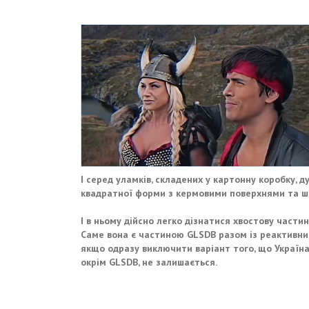
І серед уламків, складених у картонну коробку,
квадратної форми з кермовими поверхнями та ш
І в ньому дійсно легко дізнатися хвостову части
Саме вона є частиною GLSDB разом із реактивни
якщо одразу виключити варіант того, що Україна
окрім GLSDB, не залишається.