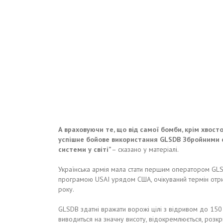
А враховуючи те, що від самої бомби, крім хвост
успішне бойове використання GLSDB Збройними с
системи у світі”
– сказано у матеріалі.
Українська армія мала стати першим оператором GLSD
програмою USAI урядом США, очікуваний термін отри
року.
GLSDB здатні вражати ворожі цілі з відривом до 15
виводиться на значну висоту, відокремлюється, розкр