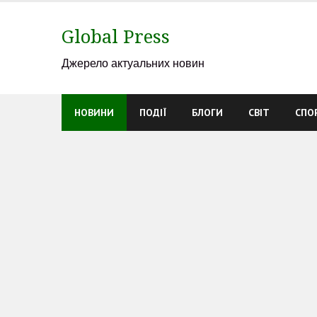
Skip
to
Global Press
content
Джерело актуальних новин
НОВИНИ
ПОДІЇ
БЛОГИ
СВІТ
СПО