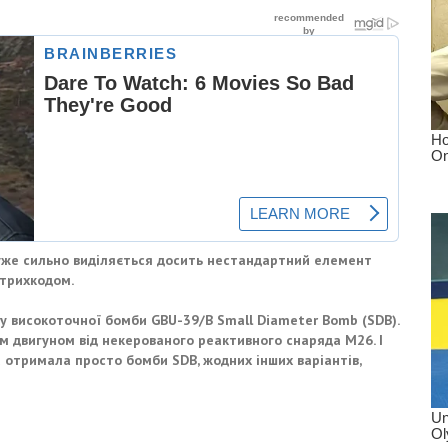
 дуже сильно виділяється досить нестандартний елемент
трихкодом.
ну високоточної бомби GBU-39/B Small Diameter Bomb (SDB).
м двигуном від некерованого реактивного снаряда M26. І
 отримала просто бомби SDB, жодних інших варіантів,