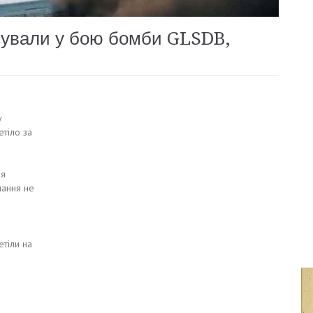
сували у бою бомби GLSDB,
у
етіло за
ля
чання не
етіли на