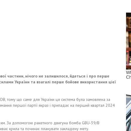
ової частини, нічого не залишилося, йдеться і про перше
илами України та взагалі перше бойове використання цієї
B, тому що саме для України ця система була замовлена ​​за
мання першої партії якраз і припадає на перший квартал 2024
0 км. За допомогою ракетного двигуна бомба GBU-39/B
иває крила та починає планувати закладену мету.