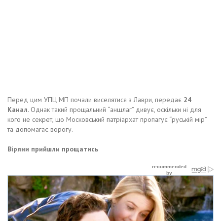
Перед цим УПЦ МП почали виселятися з Лаври, передає
24
Канал
. Однак такий прощальний “аншлаг” дивує, оскільки ні для
кого не секрет, що Московський патріархат пропагує “руській мір”
та допомагає ворогу.
Віряни прийшли прощатись