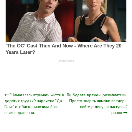
Навігація
“Намагалась втримати життя в
Ви будете вражені результатами!
дорогих грудях”: наречена “Да
Просто зваріть лимони ввечері і
Вінчі” особисто вивозила його
пийте рідину на наступний
записів
після nоранення.
ранок