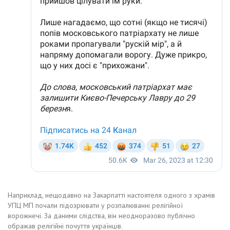
Наприклад, нещодавно на Закарпатті настоятеля одного з храмів
УПЦ МП почали підозрювати у розпалюванні релігійної
ворожнечі. За даними слідства, він неодноразово публічно
ображав релігійні почуття українців.