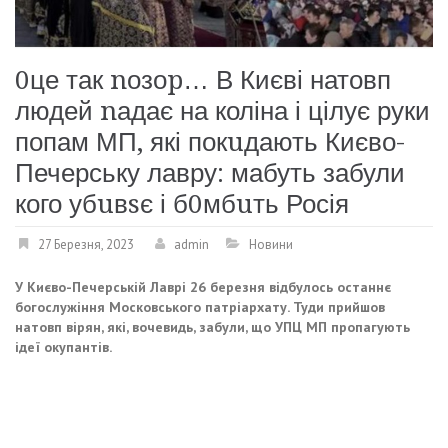
0це так nозоp… В Києві натовп
людей nадає на коліна і цілує руки
попам МП, які покuдають Києво-
Печерську лавру: мабуть забули
кого убuвsє і б0мбuть Росія
27 Березня, 2023
admin
Новини
У Києво-Печерській Лаврі 26 березня відбулось останнє
богослужіння Московського патріархату. Туди прийшов
натовп вірян, які, вочевидь, забули, що УПЦ МП пропагують
ідеї окупантів.