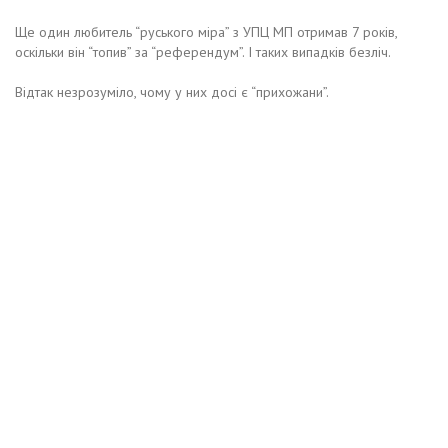
Ще один любитель “руського міра” з УПЦ МП отримав 7 років,
оскільки він “топив” за “референдум”. І таких випадків безліч.
Відтак незрозуміло, чому у них досі є “прихожани”.