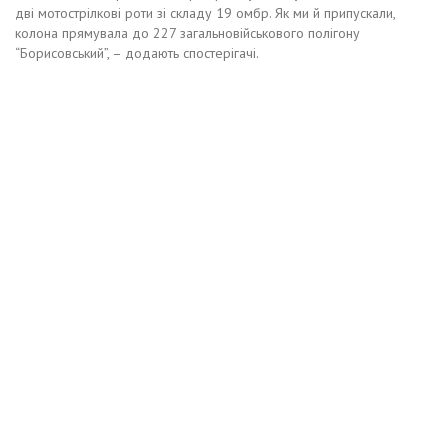
дві мотострілкові роти зі складу 19 омбр. Як ми й припускали,
колона прямувала до 227 загальновійськового полігону
“Борисовський”, – додають спостерігачі.