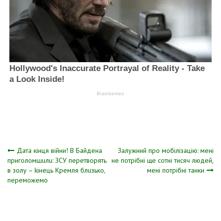
Навігація
Дата кінця війни! В Байдена
Залужний про мобілізацію: мені
приголомшuлu: ЗСУ перетворять
не потрібні ще сотні тисяч людей,
в золу – kінець Кремля блuзько,
мені потрібні танки
записів
переможемо