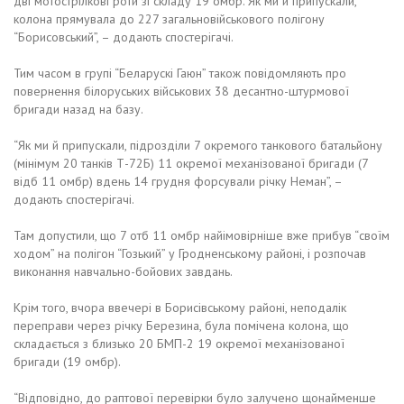
дві мотострілкові роти зі складу 19 омбр. Як ми й припускали,
колона прямувала до 227 загальновійськового полігону
“Борисовський”, – додають спостерігачі.
Тим часом в групі “Беларускі Гаюн” також повідомляють про
повернення білоруських військових 38 десантно-штурмової
бригади назад на базу.
“Як ми й припускали, підрозділи 7 окремого танкового батальйону
(мінімум 20 танків Т-72Б) 11 окремої механізованої бригади (7
відб 11 омбр) вдень 14 грудня форсували річку Неман”, –
додають спостерігачі.
Там допустили, що 7 отб 11 омбр найімовірніше вже прибув “своїм
ходом” на полігон “Гозький” у Гродненському районі, і розпочав
виконання навчально-бойових завдань.
Крім того, вчора ввечері в Борисівському районі, неподалік
переправи через річку Березина, була помічена колона, що
складається з близько 20 БМП-2 19 окремої механізованої
бригади (19 омбр).
“Відповідно, до раптової перевірки було залучено щонайменше