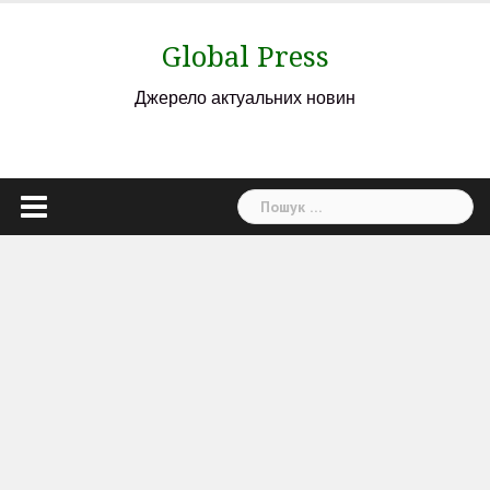
Skip
to
Global Press
content
Джерело актуальних новин
Пошук: