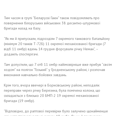
Тим часом в групі “Беларускі Гаюн” також повідомляють про
повернення білоруських військових 38 десантно-штурмової
бригади назад на базу.
“Як ми й припускали, підрозділи 7 окремого танкового батальйону
(мінімум 20 танків Т-72Б) 11 окремої механізованої бригади (7
відб 11 омбр) вдень 14 грудня форсували річку Неман”, –
додають спостерігачі.
Там допустили, що 7 отб 11 омбр найімовірніше вже прибув “своїм
ходом” на полігон “Гозький” у Гродненському районі, і розпочав
виконання навчально-бойових завдань.
Крім того, вчора ввечері в Борисівському районі, неподалік
переправи через річку Березина, була помічена колона, що
складається з близько 20 БМП-2 19 окремої механізованої
бригади (19 омбр).
“Відповідно, до раптової перевірки було залучено щонайменше