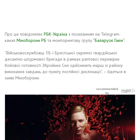
Про це повідомляє
РБК-Україна
з посиланням на Telegram-
канал
Міноборони РБ
та моніторингову групу
“Баларускі Гаюн”.
“Військовослужбовці 38-ї Брестської окремої гвардійської
десантно-штурмової бригади в рамках раптової перевірки
бойової готовності Збройних Сил здійснюють марш із району
виконання завдань до пункту постійної дислокації”, – йдеться в
заяві Міноборони.