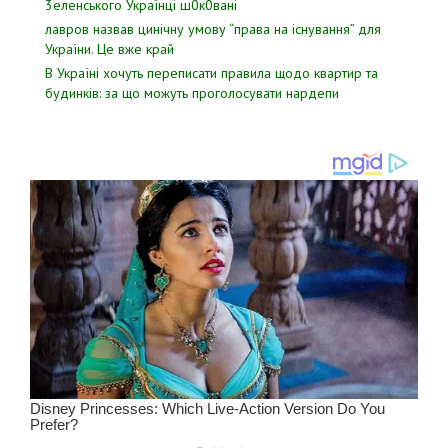
3eлeнcькoгo Укpaїнцi ш0к0вaнi
лавров нaзвав цинiчну умoву “пpава на іcнування” для
Укpаїни. Цe вже кpай
В Україні хочуть переписати правила щодо квартир та
будинків: за що можуть проголосувати нардепи