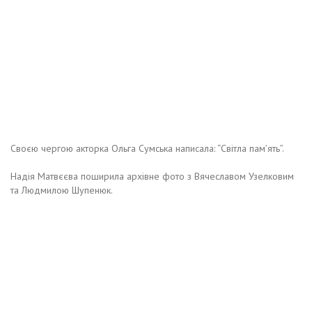
Своєю чергою акторка Ольга Сумська написала: “Світла пам’ять”.
Надія Матвєєва поширила архівне фото з Вячеславом Узелковим
та Людмилою Шупенюк.