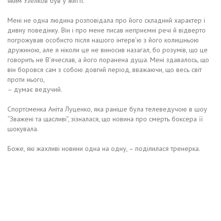
яким Узелков був у житті.
Мені не одна людина розповідала про його складний характер і
дивну поведінку. Він і про мене писав неприємні речі й відверто
погрожував особисто після нашого інтерв’ю з його колишньою
дружиною, але я ніколи це не виносив назагал, бо розумів, що це
говорить не В’ячеслав, а його поранена душа. Мені здавалось, що
він боровся сам з собою довгий період, вважаючи, що весь світ
проти нього,
– думає ведучий.
Спортсменка Аніта Луценко, яка раніше була телеведучою в шоу
“Зважені та щасливі”, зізналася, що новина про смерть боксера її
шокувала.
Боже, які жахливі новини одна на одну, – поділилася тренерка.