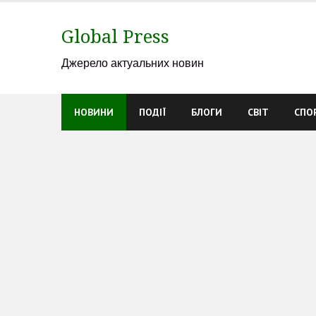
Skip
to
Global Press
content
Джерело актуальних новин
НОВИНИ
ПОДІЇ
БЛОГИ
СВІТ
СПО