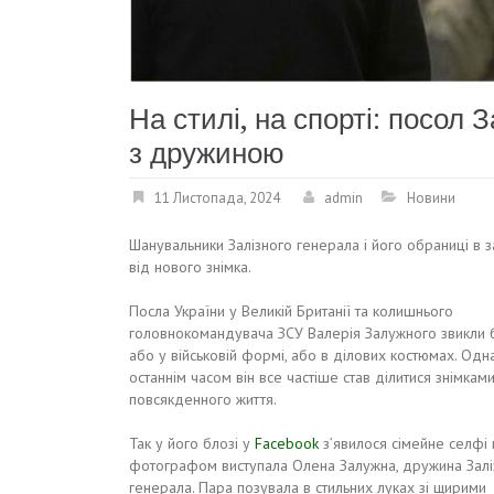
На стилі, на спорті: посол
з дружиною
11 Листопада, 2024
admin
Новини
Шанувальники Залізного генерала і його обраниці в з
від нового знімка.
Посла України у Великій Британії та колишнього
головнокомандувача ЗСУ Валерія Залужного звикли 
або у військовій формі, або в ділових костюмах. Одн
останнім часом він все частіше став ділитися знімками
повсякденного життя.
Так у його блозі у
Facebook
з’явилося сімейне селфі в
фотографом виступала Олена Залужна, дружина Залі
генерала. Пара позувала в стильних луках зі щирими