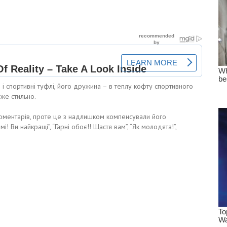
і спортивні туфлі, його дружина – в теплу кофту спортивного
уже стильно.
оментарів, проте це з надлишком компенсували його
і! Ви найкращі”, “Гарні обоє!! Щастя вам”, “Як молодята!”,