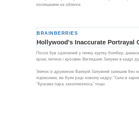
посмішками на обличчі.
Посол був одягнений у темну куртку-бомбер, джинси 
крою, легінси і кросівки. Виглядали Залужні в кадрі д
Знімок із дружиною Валерій Залужний залишив без к
підписники, які були раді новому кадру: “Сила в харизм
“Красива пара, захоплюємось” тощо.