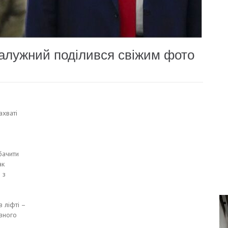
 Залужний поділився свіжим фото
ахваті
бачити
ак
 з
 ліфті –
зного