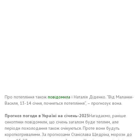
Про потепління також
повідомила
і Наталія Діденко. “Від Маланки-
Василя, 13-14 січня, почнеться потепління”, – прогнозує вона.
Прогноз погоди в Україні на січень-2023
Нагадаємо, раніше
синоптики повідомили, що січень загалом буде теплим, але
періоди похолодання також очікуються. Проте вони будуть
короткотривалими. За прогнозами Станіслава Щедріна, морози до