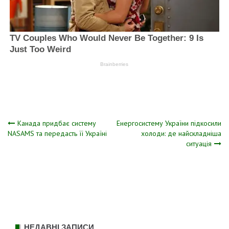
Навігація
Канада придбає систему
Енергосистему України підкосили
NASAMS та передасть її Україні
холоди: де найскладніша
ситуація
записів
НЕДАВНІ ЗАПИСИ