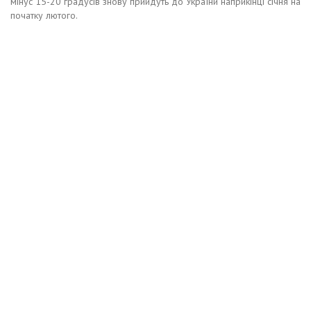
мінус 15-20 градусів знову прийдуть до України наприкінці січня на
початку лютого.