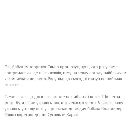
Так, бабак-метеоролог Тимко прогнозує, що цього року зима
протримається ще шість тижнів, тому на теплу погоду найближчим
часом чекати не варто. Річ у тім, що сьогодні гризун не побачив
свою тінь.
Тимко каже, що досить з нас вже нестабільної весни. Що весна
може бути тільки українською, тож чекаємо через 6 тижнів нашу
українську теплу весну,– розказав доглядач бабака Володимир
Ронкін кореспондентці Суспільне Харків.