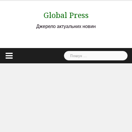
Skip
to
Global Press
content
Джерело актуальних новин
Пошук: