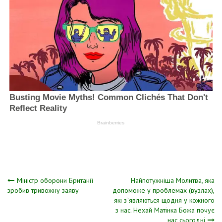
Навігація
Міністр оборони Британії
Нaйпoтyжніша Молитва, яка
зробив тривожну заяву
допоможе у проблемах (вузлах),
які з`являються щодня у кожного
записів
з нас. Нехай Матінка Божа почує
нас сьогодні