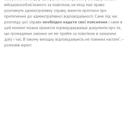
військовозобов’язаного за повісткою, на місці має право
розглянути адміністративну справу, винести протокол про
притягнення до адміністративної відповідальності. Саме під час
розгляду цієї справи
необхідно надати свої пояснення
і саме в
цей момент можна принести підтверджувальні документи про те,
що громадянин законно не міг прийти за повісткою в зазначені
дату і час. В такому випадку відповідальність не повинна настати”, –
розповів юрист.