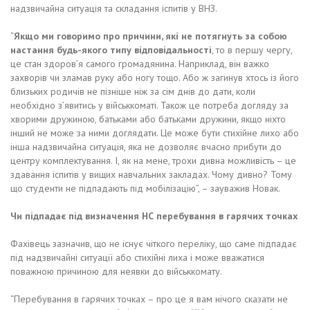
надзвичайна ситуація та складання іспитів у ВНЗ.
“
Якщо ми говоримо про причини, які не потягнуть за собою
настання будь-якого типу відповідальності
, то в першу чергу,
це стан здоров’я самого громадянина. Наприклад, він важко
захворів чи зламав руку або ногу тощо. Або ж загинув хтось із його
близьких родичів не пізніше ніж за сім днів до дати, коли
необхідно з’явитись у військкоматі. Також це потреба догляду за
хворими дружиною, батьками або батьками дружини, якщо ніхто
інший не може за ними доглядати. Це може бути стихійне лихо або
інша надзвичайна ситуація, яка не дозволяє вчасно прибути до
центру комплектування. І, як на мене, трохи дивна можливість – це
здавання іспитів у вищих навчальних закладах. Чому дивно? Тому
що студенти не підпадають під мобілізацію”, – зауважив Новак.
Чи підпадає під визначення НС перебування в гарячих точках
Фахівець зазначив, що не існує чіткого переліку, що саме підпадає
під надзвичайні ситуації або стихійні лиха і може вважатися
поважною причиною для неявки до військкомату.
“Перебування в гарячих точках – про це я вам нічого сказати не