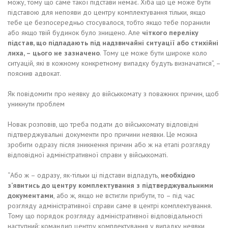
можу, тому що саме такої підстави немає. Хіба що це може бути
підставою для непояви до центру комплектування тільки, якщо
тебе це безпосередньо стосувалося, тобто якщо тебе поранили
або якщо твій будинок було знищено. Але
чіткого переліку
підстав, що підпадають під надзвичайні ситуації або стихійні
лиха, – цього не зазначено
. Тому це може бути широке коло
ситуацій, які в кожному конкретному випадку будуть визначатися”, –
пояснив адвокат.
Як повідомити про неявку до військкомату з поважних причин, щоб
уникнути проблем
Новак розповів, що треба подати до військкомату відповідні
підтверджувальні документи про причини неявки. Це можна
зробити одразу після зникнення причин або ж на етапі розгляду
відповідної адміністративної справи у військкоматі.
“Або ж – одразу, як-тільки ці підстави відпадуть,
необхідно
з’явитись до центру комплектування з підтверджувальними
документами
, або ж, якщо не встигли прибути, то – під час
розгляду адміністративної справи саме в центрі комплектування.
Тому що порядок розгляду адміністративної відповідальності
наступний: командир центру комплектування у випадку неявки