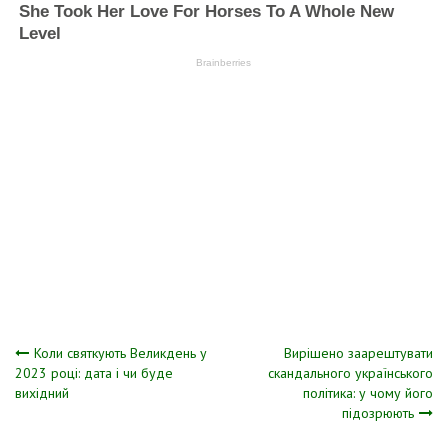
Навігація
Коли святкують Великдень у
Вирішено заарештувати
2023 році: дата і чи буде
скандального українського
вихідний
політика: у чому його
записів
підозрюють