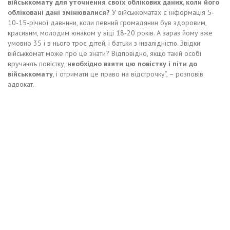
військкомату для уточнення своїх облікових даних, коли його
обліковані дані змінювалися?
У військкоматах є інформація 5-
10-15-річної давнини, коли певний громадянин був здоровим,
красивим, молодим юнаком у віці 18-20 років. А зараз йому вже
умовно 35 і в нього троє дітей, і батьки з інвалідністю. Звідки
військкомат може про це знати? Відповідно, якщо такій особі
вручають повістку,
необхідно взяти цю повістку і піти до
військкомату
, і отримати це право на відстрочку”, – розповів
адвокат.