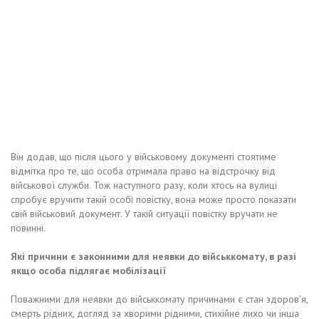
Він додав, що після цього у військовому документі стоятиме
відмітка про те, що особа отримала право на відстрочку від
військової служби. Тож наступного разу, коли хтось на вулиці
спробує вручити такій особі повістку, вона може просто показати
свій військовий документ. У такій ситуації повістку вручати не
повинні.
Які причини є законними для неявки до військкомату, в разі
якщо особа підлягає мобілізації
Поважними для неявки до військкомату причинами є стан здоров’я,
смерть рідних, догляд за хворими рідними, стихійне лихо чи інша