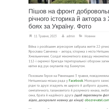
Пішов на фронт добровольц
річного історика й актора 
боях за Україну. Фото
11 Травня, 2023
admin
Новини
Війна з російським агресором забрала життя 22-річн
Ярослава Савченка – актора, історика з міста Нетішин
Хмельниччині. Солдат мінометного взводу мінометно
112-ї окремої бригади територіальної оборони заги
квітня від рук окупантів під Бахмутом.
Поховали Героя на Рівненщині 3 травня, повідомляла
Нетішинська міська рада у
Facebook
. Молодого захи
рідні та друзі згадують як щирого й доброго душею,
симпатичного, талановитого й розумного юнака, люб
сина, брата й надійного друга
(щоб переглянути фот
відео, доскрольте новину до кінця)
.
obozrevatel.co