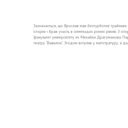
Зазначається, що Ярослав мав безтурботне грайливе д
історію і брав участь в олімпіадах різних рівнів. З іс
факультет університету ім. Михайла Драгоманова. П
театру “Вавилон”. Згодом вступив у магістратуру, а д