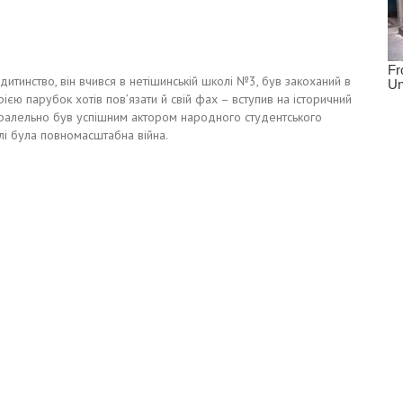
итинство, він вчився в нетішинській школі №3, був закоханий в
торією парубок хотів пов’язати й свій фах – вступив на історичний
аралельно був успішним актором народного студентського
алі була повномасштабна війна.