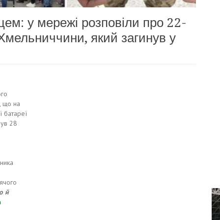
ем: у мережі розповіли про 22-
з Хмельниччини, який загинув у
ого
, що на
ї батареї
нув 28
сника
лячого
о й
m