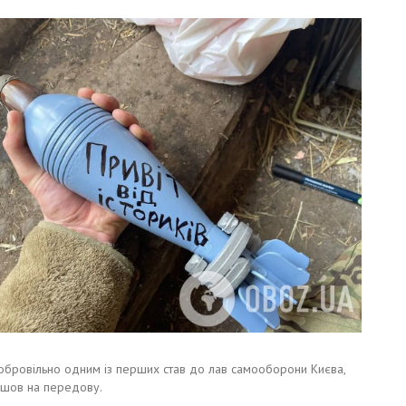
 добровільно одним із перших став до лав самооборони Києва,
пішов на передову.