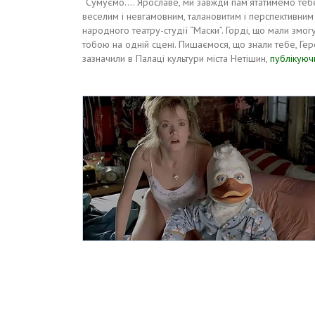
“Сумуємо…. Ярославе, ми завжди пам’ятатимемо теб
веселим і невгамовним, талановитим і перспективни
народного театру-студії “Маски”. Горді, що мали змогу
тобою на одній сцені. Пишаємося, що знали тебе, Геро
зазначили в Палаці культури міста Нетішин,
публікуюч