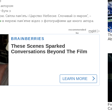
е
м актором
 бути з
ю. Світла пам’ять і Царство Небесне. Спочивай із миром”, –
и
в мережі пам’ятне відео з фотографіями ще юного актора.