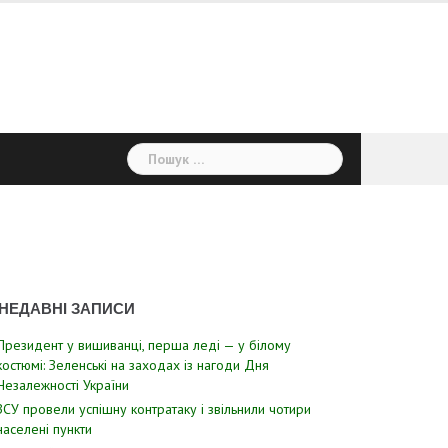
Пошук:
НЕДАВНІ ЗАПИСИ
Президент у вишиванці, перша леді — у білому
костюмі: Зеленські на заходах із нагоди Дня
Незалежності України
ЗСУ пpовели уcпішну контратаку і звiльнили чотири
наcелені пyнкти