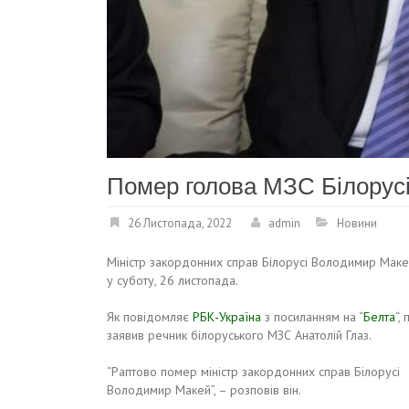
Помер голова МЗС Білорус
26 Листопада, 2022
admin
Новини
Міністр закордонних справ Білорусі Володимир Мак
у суботу, 26 листопада.
Як повідомляє
РБК-Україна
з посиланням на “
Белта
“,
заявив речник білоруського МЗС Анатолій Глаз.
“Раптово помер міністр закордонних справ Білорусі
Володимир Макей”, – розповів він.