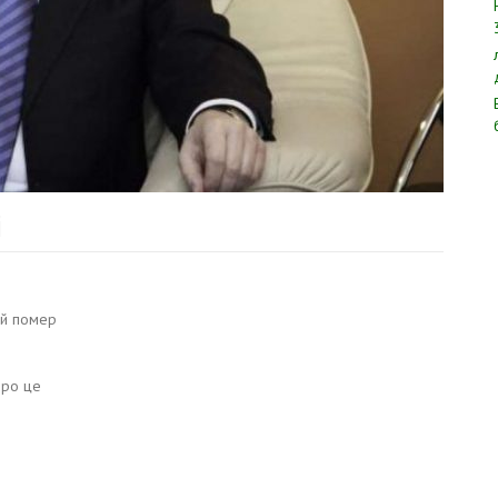
і
ей помер
 про це