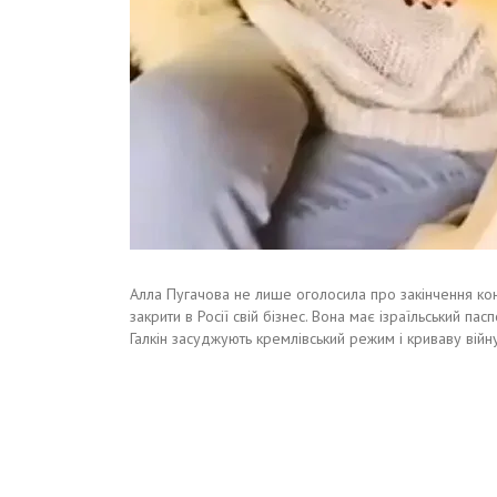
Алла Пугачова не лише оголосила про закінчення конц
закрити в Росії свій бізнес. Вона має ізраїльський пас
Галкін засуджують кремлівський режим і криваву війну,