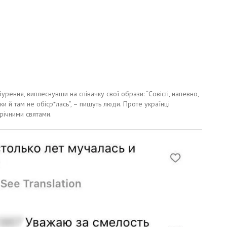
рення, виплеснувши на співачку свої образи: “Совісті, напевно,
оки й там не обіср*лась”, – пишуть люди. Проте українці
річними святами.