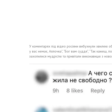
У коментарях під відео росіяни вибухнули хвилею обу
у вас немає, Аллочка”, “Бог вам суддя”, “Так кажеш, п
захопилися мудрістю та привітали виконавицю з ново