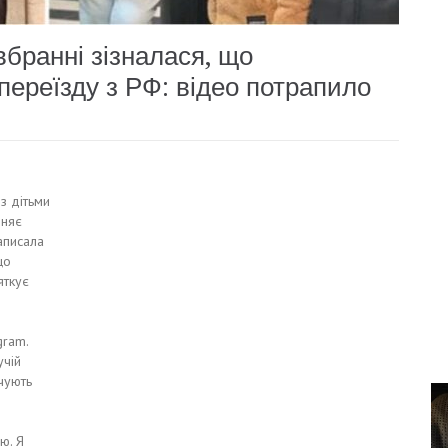
бранні зізналася, що
переїзду з РФ: відео потрапило
 з дітьми
иняє
аписала
що
яткує
gram.
учій
очують
ю. Я