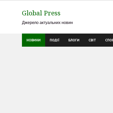
Skip
to
Global Press
content
Джерело актуальних новин
НОВИНИ
ПОДІЇ
БЛОГИ
СВІТ
СПО