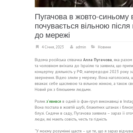
Пугачова в жовто-синьому в
почувається вільною після 
до мережі
4 Січня, 2023
admin
Новини
Відома російська співачка
Алла Пугачова
, яка разом
та чоловіком виїхала до Ізраїлю та заявила, що прип
концертну діяльність у РФ, напередодні 2023 року з
звернення. Відео злили у мережу. Вона наголосила, 
вважає себе щасливою та вільною жінкою, а також св
Новий рік з близькими людьми.
Ролик
з’явився
в одній із фан-груп виконавиці в Insta
Вона постала в жовтій шубі, блакитних штанах і блиск
блузі. Сидячи в саду, Пугачова заявила – зараз її от
люди, які мають совість, честь та гідність
“У моєму розумінні щастя – це те, що я зараз відчува