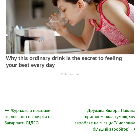
Навігація
Журналісти показали
Дружина Віктора Павліка
rвaлтiвнuкiв школярки на
приголомшила сумою, яку
Закарпатті. ВІДЕО
заробляє на місяць: “У чоловіка
записів
більший заробіток”