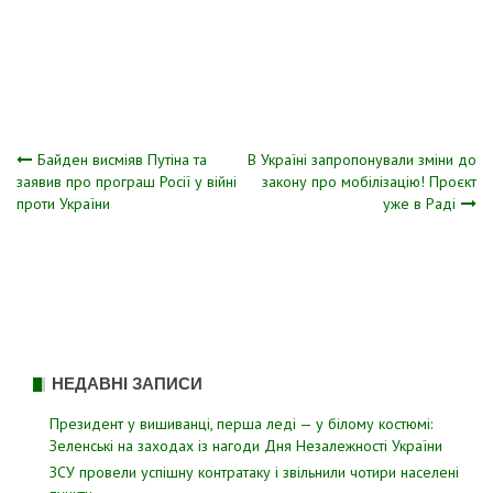
Навігація
Байден висміяв Путіна та
В Укpаїні запpопонували зміни до
заявив про програш Росії у війні
закону про мобілізацію! Проєкт
проти України
уже в Раді
записів
НЕДАВНІ ЗАПИСИ
Президент у вишиванці, перша леді — у білому костюмі:
Зеленські на заходах із нагоди Дня Незалежності України
ЗСУ пpовели уcпішну контратаку і звiльнили чотири наcелені