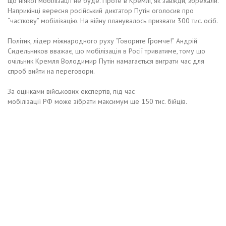
що ніякої мобілізації не буде. Проте в Кремлі, як завжди, збрехали.
Наприкінці вересня російський диктатор Путін оголосив про
“часткову” мобілізацію. На війну планувалось призвати 300 тис. осіб.
Політик, лідер міжнародного руху “Говорите Громче!” Андрій
Сидельников вважає, що мобілізація в Росії триватиме, тому що
очільник Кремля Володимир Путін намагається виграти час для
спроб вийти на переговори.
За оцінками військових експертів, під час
мобілізації РФ може зібрати максимум ще 150 тис. бійців.