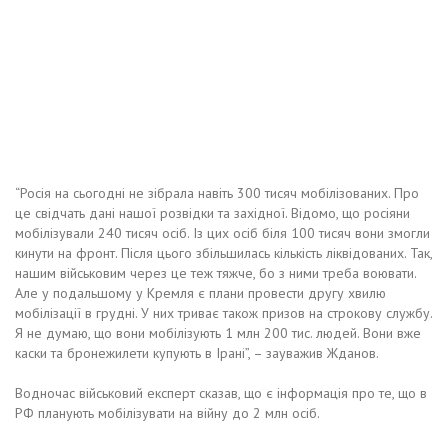
“Росія на сьогодні не зібрала навіть 300 тисяч мобілізованих. Про
це свідчать дані нашої розвідки та західної. Відомо, що росіяни
мобілізували 240 тисяч осіб. Із цих осіб біля 100 тисяч вони змогли
кинути на фронт. Після цього збільшилась кількість ліквідованих. Так,
нашим військовим через це теж тяжче, бо з ними треба воювати.
Але у подальшому у Кремля є плани провести другу хвилю
мобілізації в грудні. У них триває також призов на строкову службу.
Я не думаю, що вони мобілізують 1 млн 200 тис. людей. Вони вже
каски та бронежилети купують в Ірані”, – зауважив Жданов.
Водночас військовий експерт сказав, що є інформація про те, що в
РФ планують мобілізувати на війну до 2 млн осіб.