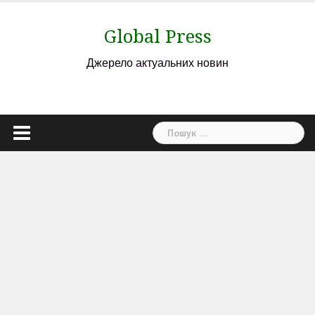
Skip
to
Global Press
content
Джерело актуальних новин
Пошук: