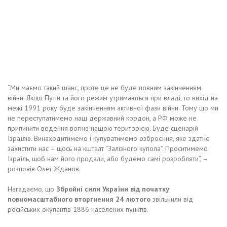
“Ми маємо такий шанс, проте це не буде повним закінченням
війни. Якщо Путін та його режим утримаються при владі, то вихід на
межі 1991 року буде закінченням активної фази війни. Тому що ми
не переступатимемо наш державний кордон, а РФ може не
припинити ведення вогню нашою територією. Буде сценарій
Ізраїлю. Винаходитимемо і купуватимемо озброєння, яке здатне
захистити нас – щось на кшталт “Залізного купола”. Проситимемо
Ізраїль, щоб нам його продали, або будемо самі розробляти”, –
розповів Олег Жданов.
Нагадаємо, що
Збройні сили України від початку
повномасштабного вторгнення 24 лютого
звільнили від
російських окупантів 1886 населених пунктів.